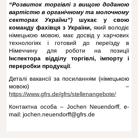
“Розвиток торгівлі з вищою доданою
вартістю в органічному та молочному
секторах України”)
шукає у свою
команду фахівця з України,
який володіє
німецькою мовою, має досвід у харчових
технологіях і готовий до переїзду в
Німеччину для роботи на позиції
Інспектора відділу торгівлі, імпорту і
переробки продукції
.
Деталі вакансії за посиланням (німецькою
мовою) –
https://www.gfrs.de/gfrs/stellenangebote/
Контактна особа – Jochen Neuendorff, e-
mail: jochen.neuendorff@gfrs.de