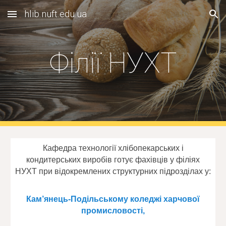
hlib.nuft.edu.ua
Skip to main content
Skip to navigation
Філії НУХТ
Кафедра технології хлібопекарських і
кондитерських виробів готує фахівців у філіях
НУХТ при відокремлених структурних підрозділах у:
Кам’янець-Подільському коледжі харчової
промисловості,