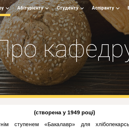
ру
Абітурієнту
Студенту
Аспіранту
ip to main content
Skip to navigat
Про кафедр
(створена у 1949 році)
нім ступенем «Бакалавр» для хлібопекарськ