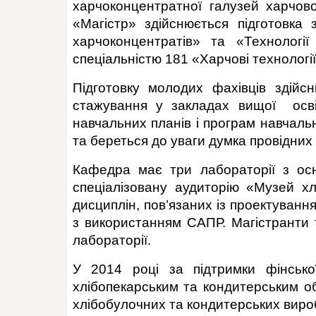
харчоконцентратної галузей харчово
«Магістр» здійснюється підготовка 
харчоконцентратів» та «Технології
спеціальністю 181 «Харчові технології
Підготовку молодих фахівців здійс
стажування у закладах вищої освіт
навчальних планів і програм навчаль
та береться до уваги думка провідних
Кафедра має три лабораторії з осн
спеціалізовану аудиторію «Музей х
дисциплін, пов’язаних із проектуванн
з використанням САПР. Магістранти 
лабораторії.
У 2014 році за підтримки фінсько
хлібопекарським та кондитерським об
хлібобулочних та кондитерських вироб