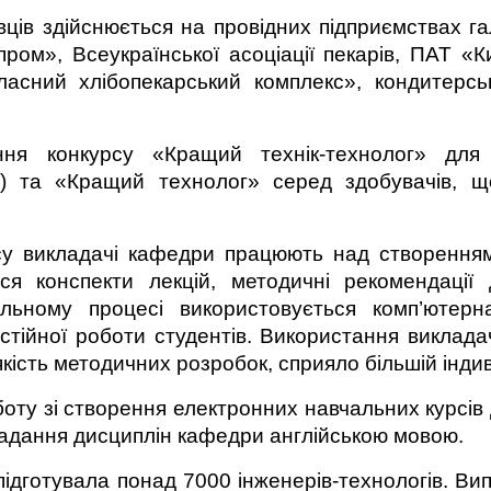
вців здійснюється на провідних підприємствах га
пром», Всеукраїнської асоціації пекарів, ПАТ «К
бласний хлібопекарський комплекс», кондитер
я конкурсу «Кращий технік-технолог» для з
ів) та «Кращий технолог» серед здобувачів, 
 викладачі кафедри працюють над створенням п
я конспекти лекцій, методичні рекомендації 
льному процесі використовується комп’ютерн
мостійної роботи студентів. Використання викла
кість методичних розробок, сприяло більшій індив
боту зі створення електронних навчальних курсів
адання дисциплін кафедри англійською мовою.
 підготувала понад 7000 інженерів-технологів. В