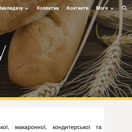
Викладачу
Колектив
Контакти
More
ion
у
ої, макаронної, кондитерської та