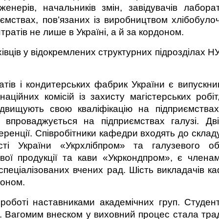
женерів, начальників змін, завідувачів лаборат
ємствах, пов’язаних із виробництвом хлібобулоч
ратів не лише в Україні, а й за кордоном.
вців у відокремлених структурних підрозділах НУ
атів і кондитерських фабрик України є випускн
аційних комісій із захисту магістерських робіт
двищують свою кваліфікацію на підприємства
впроваджується на підприємствах галузі. Дві
ренції. Співробітники кафедри входять до склад
ості України «Укрхлібпром» та галузевого об
вої продукції та кави «Укркондпром», є членами
 спеціалізованих вчених рад. Шість викладачів к
доном.
роботі наставниками академічних груп. Студент
і. Вагомим внеском у виховний процес стала тра