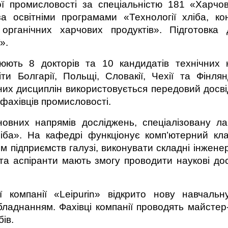
ї промисловості за спеціальністю 181 «Харчов
за освітніми програмами «Технології хліба, к
 органічних харчових продуктів». Підготовка 
».
нюють 8 докторів та 10 кандидатів технічних
и Болгарії, Польщі, Словакії, Чехії та Фінлян
них дисциплін використовується передовий досвід
 фахівців промисловості.
овних напрямів досліджень, спеціалізовану ла
ліба». На кафедрі функціонує комп’ютерний кл
ям підприємств галузі, виконувати складні інжен
та аспіранти мають змогу проводити наукові до
ї компанії «Leipurin» відкрито нову навчаль
ладнанням. Фахівці компанії проводять майстер
ів.