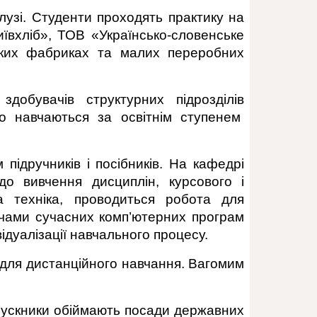
лузі. Студенти проходять практику на
иївхліб», ТОВ «Українсько-словенське
ських фабриках та малих переробних
добувачів структурних підрозділів
що навчаються за освітнім ступенем
ідручників і посібників. На кафедрі
до вивчення дисциплін, курсового і
а техніка, проводиться робота для
дачами сучасних комп’ютерних програм
ідуалізації навчального процесу.
 для дистанційного навчання. Вагомим
ипускники обіймають посади державних