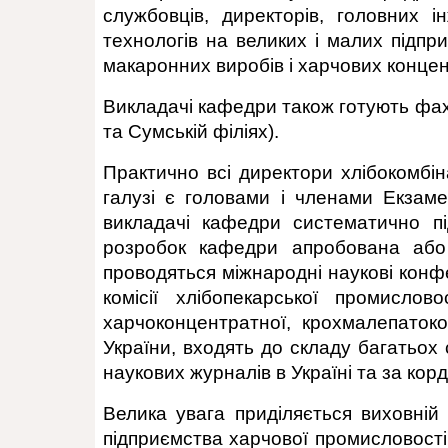
службовців, директорів, головних ін
технологів на великих і малих підпри
макаронних виробів і харчових концент
Викладачі кафедри також готують фахі
та Сумській філіях).
Практично всі директори хлібокомбін
галузі є головами і членами Екзамен
викладачі кафедри систематично пі
розробок кафедри апробована або 
проводяться міжнародні наукові конфе
комісії хлібопекарської промислов
харчоконцентратної, крохмалепатоко
України, входять до складу багатьох
наукових журналів в Україні та за кор
Велика увага приділяється виховній 
підприємства харчової промисловост