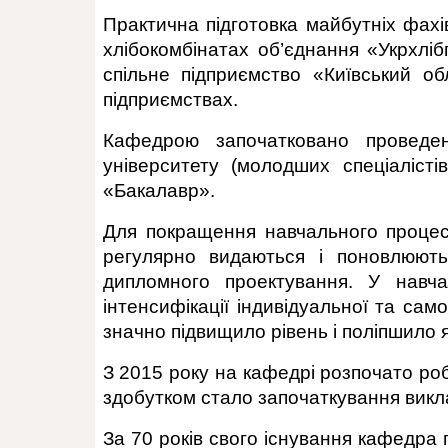
Практична підготовка майбутніх фахі
хлібокомбінатах об’єднання «Укрхліб
спільне підприємство «Київський о
підприємствах.
Кафедрою започатковано проведенн
університету (молодших спеціаліст
«Бакалавр».
Для покращення навчального процесу
регулярно видаються і поновлюютьс
дипломного проектування. У навча
інтенсифікації індивідуальної та са
значно підвищило рівень і поліпшило я
З 2015 року на кафедрі розпочато ро
здобутком стало започаткування викл
За 70 років свого існування кафедра