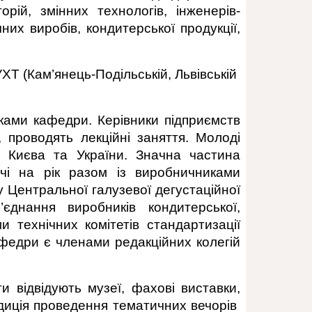
орій, змінних технологів, інженерів-
них виробів, кондитерської продукції,
ХТ (Кам’янець-Подільській, Львівській
иками кафедри. Керівники підприємств
, проводять лекційні заняття. Молоді
х Києва та України. Значна частина
чі на рік разом із виробничниками
у Центральної галузевої дегустаційної
’єднання виробників кондитерської,
 технічних комітетів стандартизації
афедри є членами редакційних колегій
и відвідують музеї, фахові виcтавки,
диція проведення тематичних вечорів