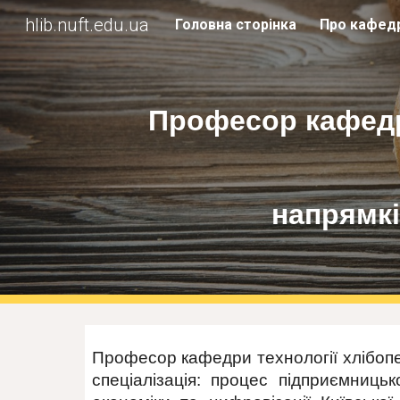
hlib.nuft.edu.ua
Головна сторінка
Про кафед
Sk
Професор кафедр
напрямкі
Професор кафедри технології хлібопе
спеціалізація: процес підприємниць