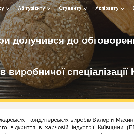
ру
Абітурієнту
Студенту
Аспіранту
ip to main content
Skip to navigat
и долучився до обговорен
в виробничої спеціалізації
карських і кондитерських виробів Валерій Махи
кого відкриття в харчовій індустрії Київщини (