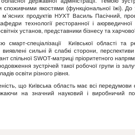
ї обласної державної адміністрації. Темою зус
 споживчими якостями (функціональної їжі). До 
 і м`ясних продуктів НУХТ Василь Пасічний, п
афедри технології ресторанної і аюрведичної 
світніх установ, представники бізнесу та харчової
єю смарт-спеціалізації Київської області та 
 виявлені сильні й слабкі сторони, перспективи
ант спільної SWOT-матриці пріоритетного напряму
родовження зустрічей такої робочої групи із зал
ладів освіти різного рівня.
ність, що Київська область має всі передумови
ажаючи на значний науковий і виробничий по