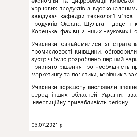
економіки та цифровізації Київсько
харчових продуктів з вдосконаленими
завідувач кафедри технології м`яса
продуктів Оксана Шульга і доцент к
Корецька, фахівці з інших наукових і о
Учасники ознайомилися зі стратегі
промисловості Київщини, обговорили
зустрічі було розроблено перший варі
прийнято рішення про необхідність п
маркетингу та логістики, керівників зак
Учасники воркшопу висловили впевне
серед інших областей України, зв
інвестиційну привабливість регіону.
05.07.2021 р.