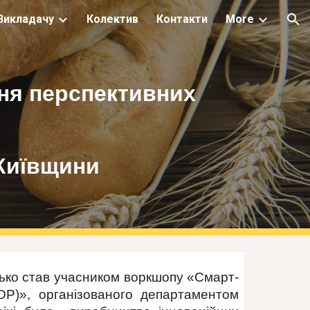
Викладачу
Колектив
Контакти
More
ion
ня перспективних
 Київщини
нько став учасником воркшопу «Смарт-
EDP)», організованого департаментом