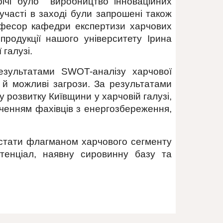
трічі було виробництво інноваційних
участі в заході були запрошені також
рофесор кафедри експертизи харчових
продукції нашого університету Ірина
 галузі.
результатами SWOT-аналізу харчової
 й можливі загрози. За результатами
 розвитку Київщини у харчовій галузі,
ученням фахівців з енергозбереження,
 стати флагманом харчового сегменту
тенціал, наявну сировинну базу та