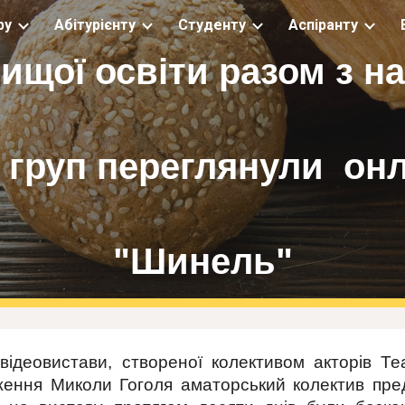
ру
Абітурієнту
Студенту
Аспіранту
ip to main content
Skip to navigat
вищої освіти разом з н
 груп переглянули он
"Шинель"
відеовистави, створеної колективом акторів Т
ження Миколи Гоголя аматорський колектив пред