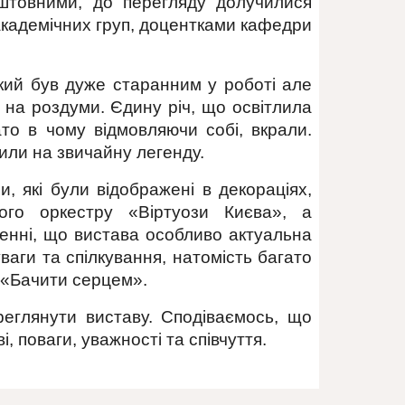
оштовними, до перегляду долучилися
академічних груп, доцентками кафедри
який був дуже старанним у роботі але
є на роздуми. Єдину річ, що освітлила
то в чому відмовляючи собі, вкрали.
или на звичайну легенду.
 які були відображені в декораціях,
ого оркестру «Віртуози Києва», а
енні, що вистава особливо актуальна
ваги та спілкування, натомість багато
ю «Бачити серцем».
реглянути виставу. Сподіваємось, що
 поваги, уважності та співчуття.