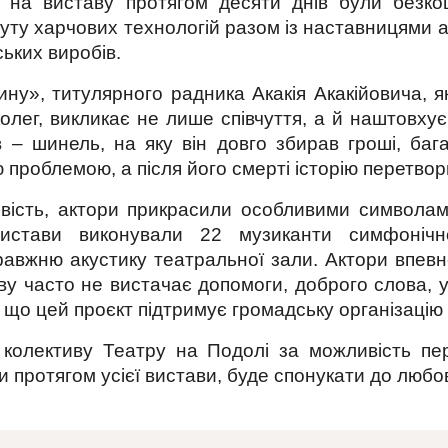
 на виставу протягом десяти днів були безк
туту харчових технологій разом із наставницями 
ських виробів.
ну», титулярного радника Акакія Акакійовича, 
колег, викликає не лише співчуття, а й наштовху
 – шинель, на яку він довго збирав гроші, бага
проблемою, а після його смерті історію перетвор
ість, актори прикрасили особливими символами,
 вистави виконували 22 музиканти симфонічн
авжню акустику театральної зали. Актори впевн
ву часто не вистачає допомоги, доброго слова, у
и, що цей проєкт підтримує громадську організаці
 колективу Театру на Подолі за можливість пе
протягом усієї вистави, буде спонукати до любові,