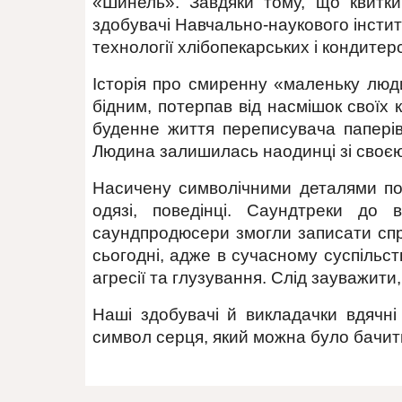
«Шинель». Завдяки тому, що квитки
здобувачі Навчально-наукового інсти
технології хлібопекарських і кондитер
Історія про смиренну «маленьку люди
бідним, потерпав від насмішок своїх 
буденне життя переписувача паперів
Людина залишилась наодинці зі своєю 
Насичену символічними деталями пов
одязі, поведінці. Саундтреки до
саундпродюсери змогли записати спр
сьогодні, адже в сучасному суспільст
агресії та глузування. Слід зауважит
Наші здобувачі й викладачки вдячні
символ серця, який можна було бачити 