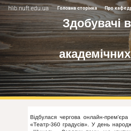
hlib.nuft.edu.ua
Головна сторінка
Про кафед
Sk
Здобувачі 
академічних
Відбулася чергова онлайн-прем’єра 
«Театр-360 градусів». У день народ