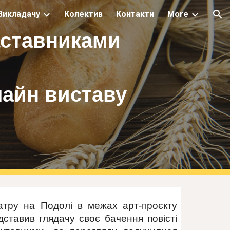
Викладачу
Колектив
Контакти
More
ion
аставниками
лайн виставу
еатру на Подолі в межах арт-проєкту
ставив глядачу своє бачення повісті